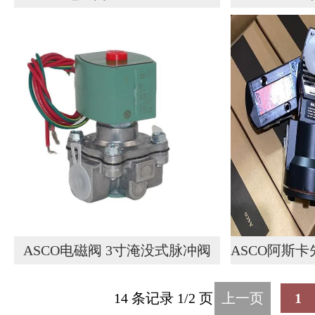
24V 工业流体控制阀
YA2BB
ASCO电磁阀 3寸淹没式脉冲阀
ASCO阿斯
SCR353G060
磁阀二通常
14 条记录 1/2 页
上一页
1
S