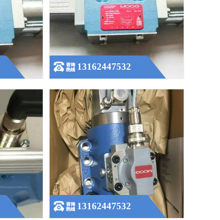
美国MOOG
穆格伺服阀D791-4045美国MOOG液压阀
D791系列
查看更多
13162447532
3002 型号升
美国MOOG伺服阀故障维修清洗测试D661-
4594C
B
查看更多
13162447532