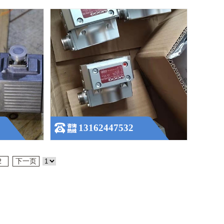
13162447532
2
下一页