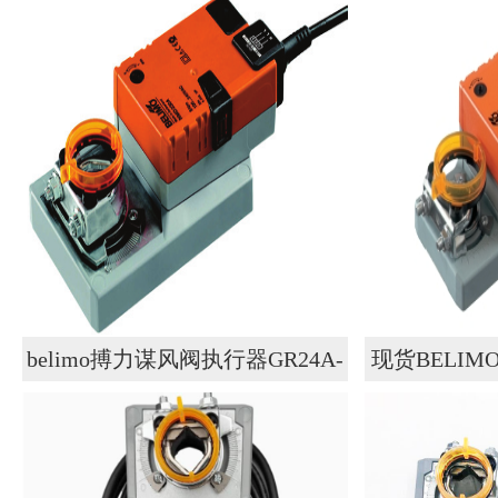
belimo搏力谋风阀执行器GR24A-
现货BELIM
SR-5
量LF24-S调