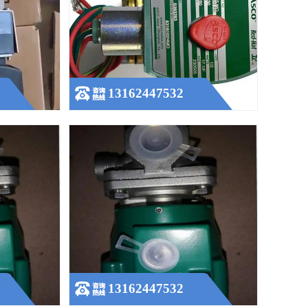
31B417MO
ASCO 电磁阀 EF8551G401MO 24V 工业流体
控制阀
查看更多
13162447532
CR353G060
ASCO阿斯卡先导远程脉冲除尘电磁阀二通
常闭G353A045 SCG353G
查看更多
13162447532