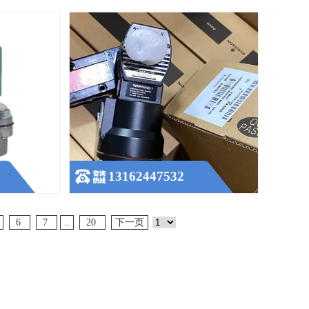
13162447532
6
7
..
20
下一页